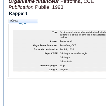
Organisme financeur
Petrofina, CCE
Publication
Publié, 1993
Rapport
DÉTAILS
Titre:
Sedimentologic and geostatistical studi
synthesis of the geometric characteriza
bodies
Auteur:
Préat, Alain
Organisme financeur:
Petrofina, CCE
Statut de publication:
Publié, 1993
Sujet CREF:
Géologie et minéralogie
Géologie
Géochimie
Volumes/pages:
10 p.
Langue:
Anglais