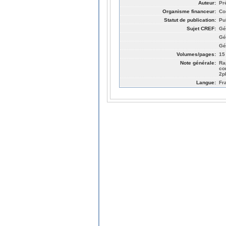
Auteur:
Pr
Organisme financeur:
Co
Statut de publication:
Pu
Sujet CREF:
Gé
Gé
Gé
Volumes/pages:
15
Note générale:
Ra
co
2p
Langue:
Fr