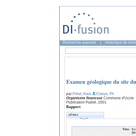
Recherche avancée
|
Historique de rec
Examen géologique du site du
par
Préat, Alain
;Claeys, Ph
Organisme financeur
Commune d'Uccle
Publication
Publié, 2001
Rapport
DÉTAILS
Titre:
Ex
(B