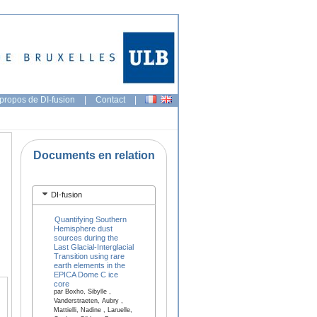
propos de DI-fusion
|
Contact
|
Documents en relation
DI-fusion
Quantifying Southern
Hemisphere dust
sources during the
Last Glacial-Interglacial
Transition using rare
earth elements in the
EPICA Dome C ice
core
par Boxho, Sibylle ,
Vanderstraeten, Aubry ,
Mattielli, Nadine , Laruelle,