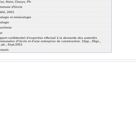
éat, Alain; Claeys, Ph
mmune d'Uccle
blié, 2001
ologie et minéralogie
ologie
ochimie
 p.
pport confidentiel d’expertise effectué à la demande des autorités
mmunales d’Uccle et d’une entreprise de construction. 15pp., 3figs.,
l.ph., Sept.2001
ançais