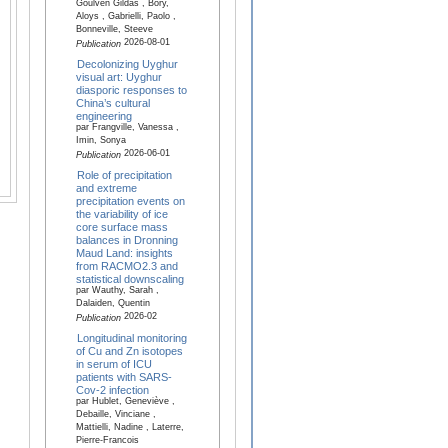
Goulven Gildas , Bory,
Aloys , Gabrielli, Paolo ,
Bonneville, Steeve
2026-08-01
Publication
Decolonizing Uyghur
visual art: Uyghur
diasporic responses to
China’s cultural
engineering
par Frangville, Vanessa ,
Imin, Sonya
2026-06-01
Publication
Role of precipitation
and extreme
precipitation events on
the variability of ice
core surface mass
balances in Dronning
Maud Land: insights
from RACMO2.3 and
statistical downscaling
par Wauthy, Sarah ,
Dalaiden, Quentin
2026-02
Publication
Longitudinal monitoring
of Cu and Zn isotopes
in serum of ICU
patients with SARS-
Cov-2 infection
par Hublet, Geneviève ,
Debaille, Vinciane ,
Mattielli, Nadine , Laterre,
Pierre-Francois