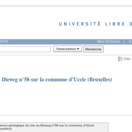
herche
Mon DI-fusion
|
À 
Passe-partout
Citer
 Dieweg n°58 sur la commune d’Uccle (Bruxelles)
amen géologique du site du Dieweg n°58 sur la commune d’Uccle
ruxelles)