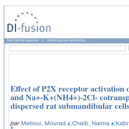
Recherche avancée
|
Historique de recherche
Effect of P2X receptor activation 
and Na+-K+(NH4+)-2Cl- cotranspor
dispersed rat submandibular cells
par
Metioui, Mourad
;Chaib, Naima
;Kabr