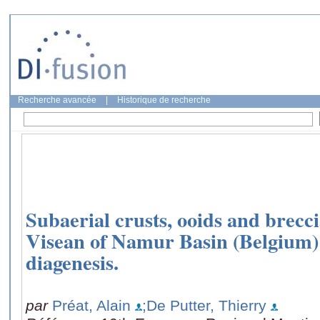
Recherche avancée
|
Historique de recherche
Subaerial crusts, ooids and brecc
Visean of Namur Basin (Belgium)
diagenesis.
par
Préat, Alain
;De Putter, Thierry