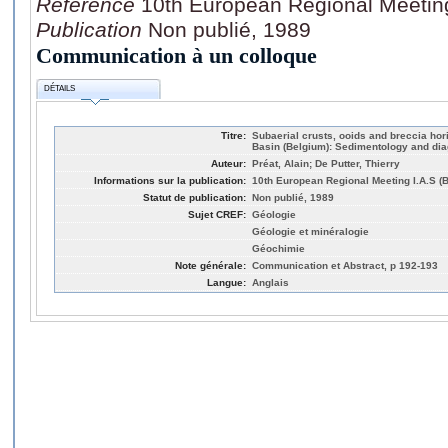
Référence
10th European Regional Meeting
Publication
Non publié, 1989
Communication à un colloque
DÉTAILS
Titre:
Subaerial crusts, ooids and breccia ho
Basin (Belgium): Sedimentology and dia
Auteur:
Préat, Alain; De Putter, Thierry
Informations sur la publication:
10th European Regional Meeting I.A.S (
Statut de publication:
Non publié, 1989
Sujet CREF:
Géologie
Géologie et minéralogie
Géochimie
Note générale:
Communication et Abstract, p 192-193
Langue:
Anglais