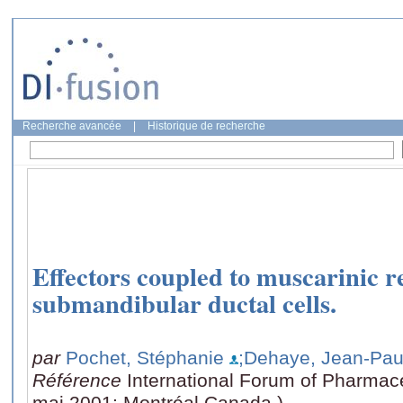
Recherche avancée
|
Historique de recherche
Effectors coupled to muscarinic re
submandibular ductal cells.
par
Pochet, Stéphanie
;Dehaye, Jean-Pau
Référence
International Forum of Pharmace
mai 2001: Montréal Canada,)