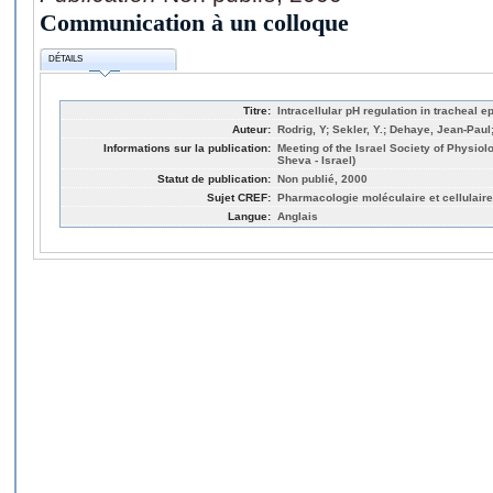
Communication à un colloque
DÉTAILS
Titre:
Intracellular pH regulation in tracheal ep
Auteur:
Rodrig, Y; Sekler, Y.; Dehaye, Jean-Paul
Informations sur la publication:
Meeting of the Israel Society of Physio
Sheva - Israel)
Statut de publication:
Non publié, 2000
Sujet CREF:
Pharmacologie moléculaire et cellulaire
Langue:
Anglais