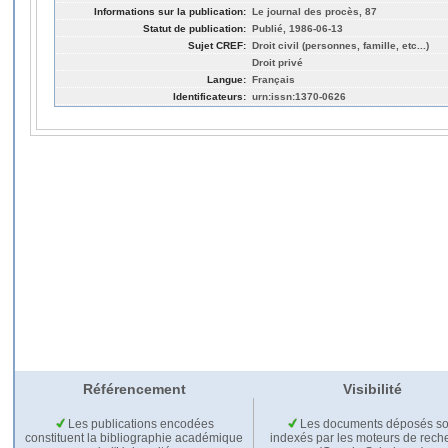
Informations sur la publication:
Le journal des procès, 87
Statut de publication:
Publié, 1986-06-13
Sujet CREF:
Droit civil (personnes, famille, etc...)
Droit privé
Langue:
Français
Identificateurs:
urn:issn:1370-0626
Référencement
Visibilité
Les publications encodées
Les documents déposés so
constituent la bibliographie académique
indexés par les moteurs de rech