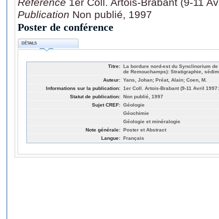
Référence
1er Coll. Artois-Brabant (9-11 A
Publication
Non publié, 1997
Poster de conférence
DÉTAILS
Titre:
La bordure nord-est du Synclinorium d
de Remouchamps): Stratigraphie, sédim
Auteur:
Yans, Johan; Préat, Alain; Coen, M.
Informations sur la publication:
1er Coll. Artois-Brabant (9-11 Avril 1997
Statut de publication:
Non publié, 1997
Sujet CREF:
Géologie
Géochimie
Géologie et minéralogie
Note générale:
Poster et Abstract
Langue:
Français