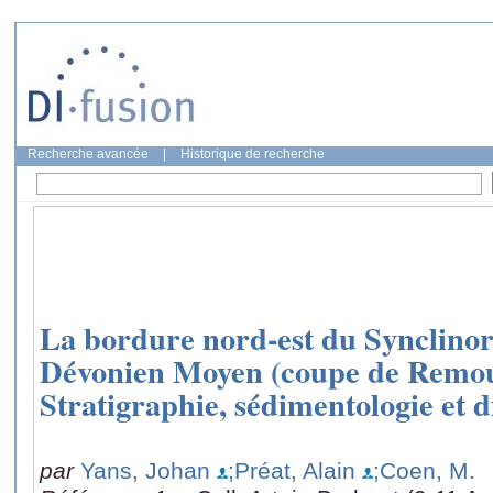
Recherche avancée
|
Historique de recherche
La bordure nord-est du Synclino
Dévonien Moyen (coupe de Remo
Stratigraphie, sédimentologie et 
par
Yans, Johan
;Préat, Alain
;Coen, M.