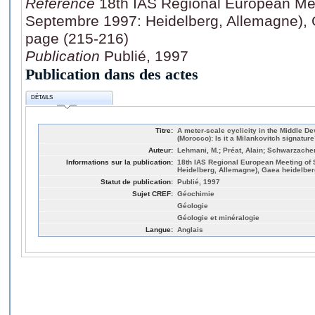
Référence
18th IAS Regional European Me
Septembre 1997: Heidelberg, Allemagne), G
page (215-216)
Publication
Publié, 1997
Publication dans des actes
DÉTAILS
Titre:
A meter-scale cyclicity in the Middle D
(Morocco): Is it a Milankovitch signatur
Auteur:
Lehmani, M.; Préat, Alain; Schwarzache
Informations sur la publication:
18th IAS Regional European Meeting of
Heidelberg, Allemagne), Gaea heidelberg
Statut de publication:
Publié, 1997
Sujet CREF:
Géochimie
Géologie
Géologie et minéralogie
Langue:
Anglais