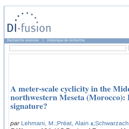
Recherche avancée
|
Historique de recherche
A meter-scale cyclicity in the Mi
northwestern Meseta (Morocco): I
signature?
par
Lehmani, M.
;Préat, Alain
;Schwarzach