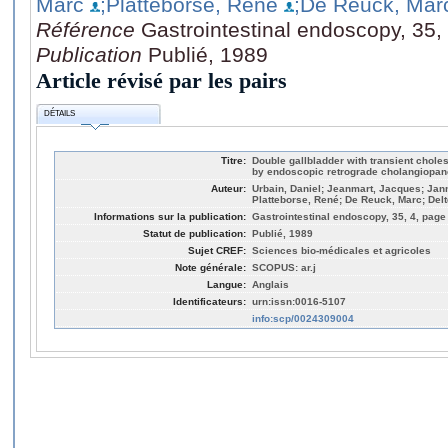
Marc
;Platteborse, René
;De Reuck, Mar
Référence
Gastrointestinal endoscopy, 35,
Publication
Publié, 1989
Article révisé par les pairs
DÉTAILS
Titre:
Double gallbladder with transient chole
by endoscopic retrograde cholangiopa
Auteur:
Urbain, Daniel; Jeanmart, Jacques; Jan
Platteborse, René; De Reuck, Marc; Delt
Informations sur la publication:
Gastrointestinal endoscopy, 35, 4, page
Statut de publication:
Publié, 1989
Sujet CREF:
Sciences bio-médicales et agricoles
Note générale:
SCOPUS: ar.j
Langue:
Anglais
Identificateurs:
urn:issn:0016-5107
info:scp/0024309004