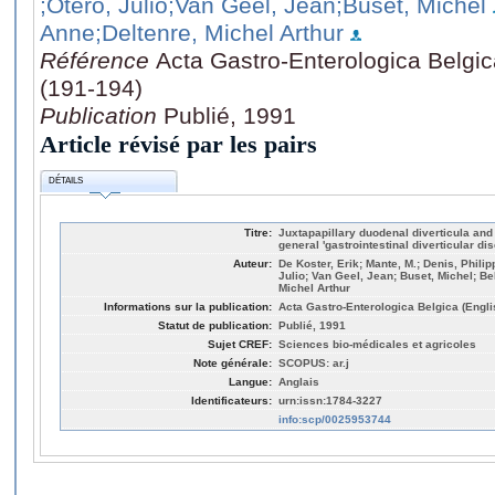
;Otero, Julio
;Van Geel, Jean
;Buset, Michel
Anne
;Deltenre, Michel Arthur
Référence
Acta Gastro-Enterologica Belgica
(191-194)
Publication
Publié, 1991
Article révisé par les pairs
DÉTAILS
Titre:
Juxtapapillary duodenal diverticula and d
general 'gastrointestinal diverticular di
Auteur:
De Koster, Erik; Mante, M.; Denis, Phili
Julio; Van Geel, Jean; Buset, Michel; B
Michel Arthur
Informations sur la publication:
Acta Gastro-Enterologica Belgica (Englis
Statut de publication:
Publié, 1991
Sujet CREF:
Sciences bio-médicales et agricoles
Note générale:
SCOPUS: ar.j
Langue:
Anglais
Identificateurs:
urn:issn:1784-3227
info:scp/0025953744