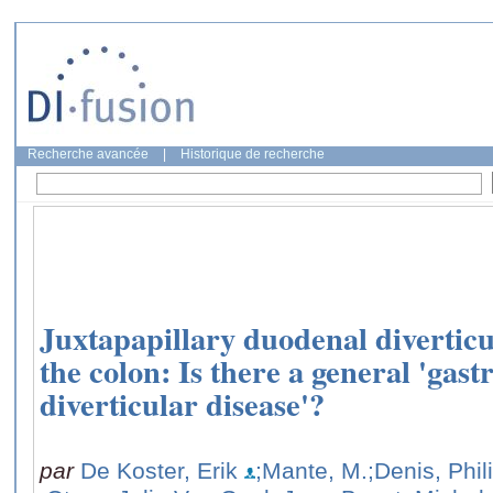
Recherche avancée
|
Historique de recherche
Juxtapapillary duodenal diverticu
the colon: Is there a general 'gast
diverticular disease'?
par
De Koster, Erik
;Mante, M.
;Denis, Phil