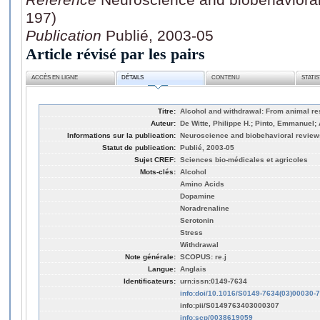
197)
Publication
Publié, 2003-05
Article révisé par les pairs
ACCÈS EN LIGNE
DÉTAILS
CONTENU
STATI
Titre:
Alcohol and withdrawal: From animal res
Auteur:
De Witte, Philippe H.; Pinto, Emmanuel;
Informations sur la publication:
Neuroscience and biobehavioral reviews
Statut de publication:
Publié, 2003-05
Sujet CREF:
Sciences bio-médicales et agricoles
Mots-clés:
Alcohol
Amino Acids
Dopamine
Noradrenaline
Serotonin
Stress
Withdrawal
Note générale:
SCOPUS: re.j
Langue:
Anglais
Identificateurs:
urn:issn:0149-7634
info:doi/10.1016/S0149-7634(03)00030-7
info:pii/S0149763403000307
info:scp/0038619059