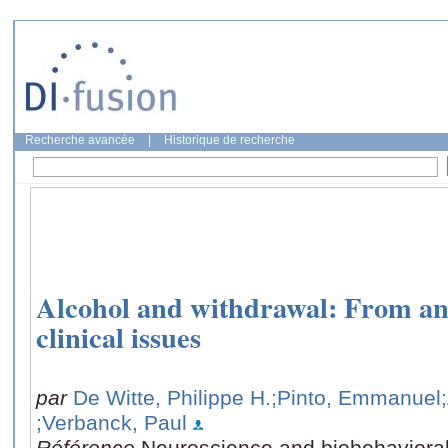
Recherche avancée
|
Historique de recherche
Alcohol and withdrawal: From an
clinical issues
par
De Witte, Philippe H.
;Pinto, Emmanuel
;Verbanck, Paul
Référence
Neuroscience and biobehavioral 