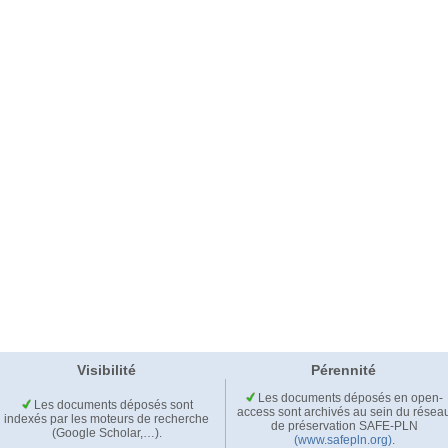
Visibilité
Pérennité
Les documents déposés en open-
Les documents déposés sont
access sont archivés au sein du résea
indexés par les moteurs de recherche
de préservation SAFE-PLN
(Google Scholar,…).
(www.safepln.org)
.