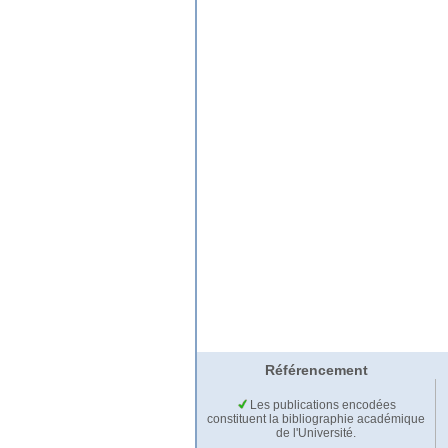
Référencement
Les publications encodées
constituent la bibliographie académique
de l'Université.