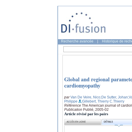
Recherche avancée
|
Historique de rec
Global and regional paramete
cardiomyopathy
par
Van De Veire, Nico
;De Sutter, Johan
;V
Philippe
;Gillebert, Thierry C.Thierry
Référence
The American journal of cardiol
Publication
Publié, 2005-02
Article révisé par les pairs
ACCÈS EN LIGNE
DÉTAILS