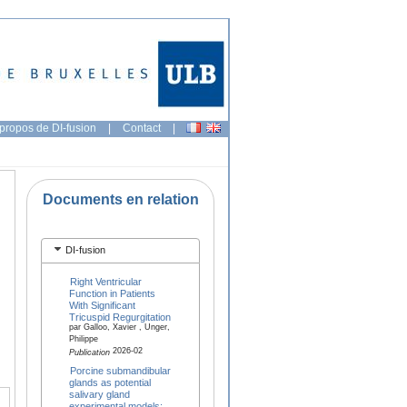
propos de DI-fusion
|
Contact
|
Documents en relation
DI-fusion
Right Ventricular
Function in Patients
With Significant
Tricuspid Regurgitation
par Galloo, Xavier , Unger,
Philippe
2026-02
Publication
Porcine submandibular
glands as potential
salivary gland
experimental models: