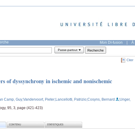
herche
Mon DI-fusion
|
À 
Passe-partout
Citer
rs of dyssynchrony in ischemic and nonischemic
an Camp, Guy
;Vandervoort, Pieter
;Lancellotti, Patrizio
;Cosyns, Bernard
;Unger,
ogy, 95, 3, page (421-423)
CONTENU
STATISTIQUES