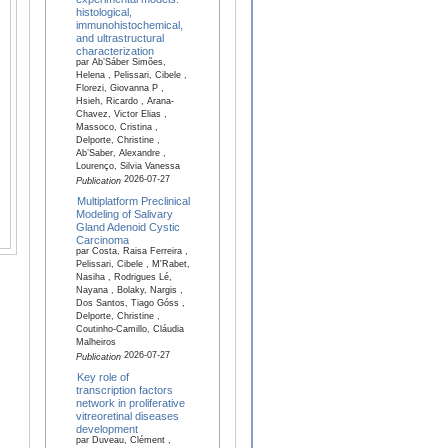
histological,
immunohistochemical,
and ultrastructural
characterization
par Ab’Sáber Simões,
Helena , Pelissari, Cibele ,
Florezi, Giovanna P ,
Hsieh, Ricardo , Arana-
Chavez, Victor Elias ,
Massoco, Cristina ,
Delporte, Christine ,
Ab’Saber, Alexandre ,
Lourenço, Silvia Vanessa
2026-07-27
Publication
Multiplatform Preclinical
Modeling of Salivary
Gland Adenoid Cystic
Carcinoma
par Costa, Raisa Ferreira ,
Pelissari, Cibele , M'Rabet,
Nasiha , Rodrigues Lé,
Nayana , Bolaky, Nargis ,
Dos Santos, Tiago Góss ,
Delporte, Christine ,
Coutinho-Camillo, Cláudia
Malheiros
2026-07-27
Publication
Key role of
transcription factors
network in proliferative
vitreoretinal diseases
development
par Duveau, Clément ,