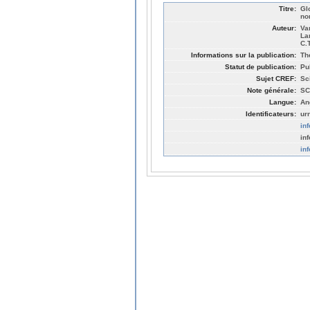
Titre:
Gl
no
Auteur:
Va
La
C.
Informations sur la publication:
Th
Statut de publication:
Pu
Sujet CREF:
Sc
Note générale:
SC
Langue:
An
Identificateurs:
ur
in
in
in