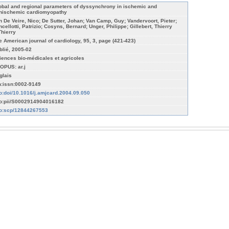
obal and regional parameters of dyssynchrony in ischemic and
nischemic cardiomyopathy
n De Veire, Nico; De Sutter, Johan; Van Camp, Guy; Vandervoort, Pieter;
ncellotti, Patrizio; Cosyns, Bernard; Unger, Philippe; Gillebert, Thierry
Thierry
e American journal of cardiology, 95, 3, page (421-423)
blié, 2005-02
iences bio-médicales et agricoles
OPUS: ar.j
glais
n:issn:0002-9149
fo:doi/10.1016/j.amjcard.2004.09.050
fo:pii/S0002914904016182
fo:scp/12844267553