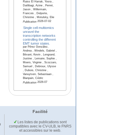
Raiss El Harrak, Yosra ,
Datlibagi, Azine , Perret,
Jason , Willermain,
Francois , Delporte,
Christine , Motulsky, Elie
2026-07-02
Publication
Single cell multiomics
unravel the
transcription networks
controlling the different
EMT tumor states.
par Pérez González,
Andrea , Windels, Gabriel ,
Bévant, Kevin , Lengrand,
Justine , Lemaire, Sophie ,
Moers, Virginie , Scozzaro,
Samuel , Debroux, Ulysse
, Dubois, Christine ,
Vanuytven, Sebastiaan ,
Blanpain, Cédric
2026-07
Publication
Facilité
Les listes de publications sont
u
compatibles avec le CV-ULB, le FNRS
et accessibles sur le web.