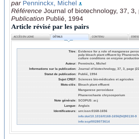
par
Penninckx, Michel
Référence
Journal of biotechnology, 37, 3
Publication
Publié, 1994
Article révisé par les pairs
ACCÈS EN LIGNE
DÉTAILS
CONTENU
STATI
Titre:
Evidence for a role of manganese peroxi
pulp bleach plant effluent by Phanerocha
culture conditions on enzyme productio
Auteur:
Penninckx, Michel
Informations sur la publication:
Journal of biotechnology, 37, 3, page (2
Statut de publication:
Publié, 1994
Sujet CREF:
Sciences bio-médicales et agricoles
Mots-clés:
Bleach plant effluent
Manganese peroxidase
Phanerochaete chrysosporium
Note générale:
SCOPUS: ar.j
Langue:
Anglais
Identificateurs:
urn:issn:0168-1656
info:doi/10.1016/0168-1656(94)90130-9
info:scp/0028073614