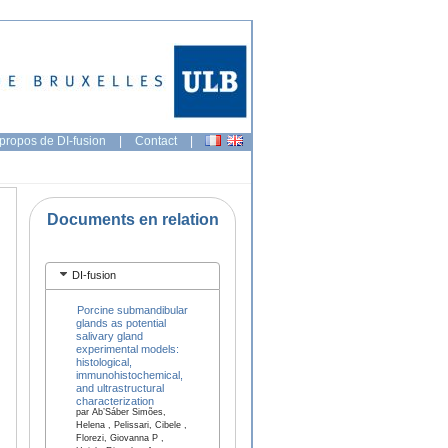
propos de DI-fusion
|
Contact
|
Documents en relation
DI-fusion
Porcine submandibular
glands as potential
salivary gland
experimental models:
histological,
immunohistochemical,
and ultrastructural
characterization
par Ab’Sáber Simões,
Helena , Pelissari, Cibele ,
Florezi, Giovanna P ,