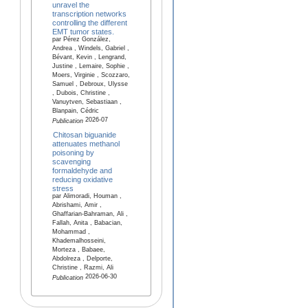
unravel the
transcription networks
controlling the different
EMT tumor states.
par Pérez González,
Andrea , Windels, Gabriel ,
Bévant, Kevin , Lengrand,
Justine , Lemaire, Sophie ,
Moers, Virginie , Scozzaro,
Samuel , Debroux, Ulysse
, Dubois, Christine ,
Vanuytven, Sebastiaan ,
Blanpain, Cédric
2026-07
Publication
Chitosan biguanide
attenuates methanol
poisoning by
scavenging
formaldehyde and
reducing oxidative
stress
par Alimoradi, Houman ,
Abrishami, Amir ,
Ghaffarian-Bahraman, Ali ,
Fallah, Anita , Babacian,
Mohammad ,
Khademalhosseini,
Morteza , Babaee,
Abdolreza , Delporte,
Christine , Razmi, Ali
2026-06-30
Publication