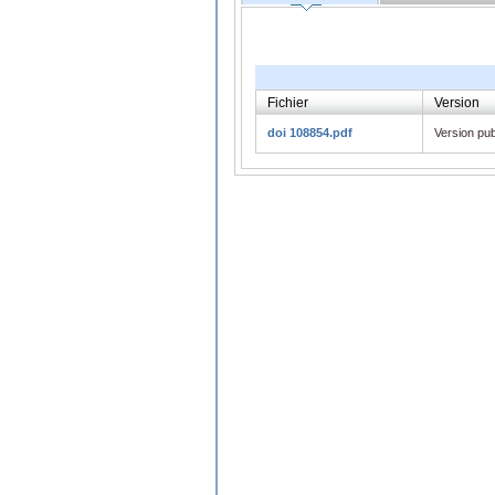
Fichier
Version
doi 108854.pdf
Version pub