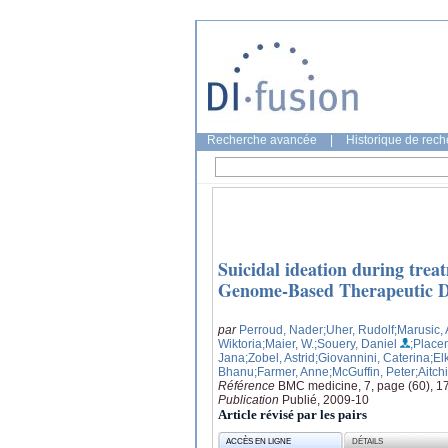
Recherche avancée
|
Historique de rec
Suicidal ideation during trea
Genome-Based Therapeutic Dr
par
Perroud, Nader
;Uher, Rudolf
;Marusic,
Wiktoria
;Maier, W.
;Souery, Daniel
;Place
Jana
;Zobel, Astrid
;Giovannini, Caterina
;El
Bhanu
;Farmer, Anne
;McGuffin, Peter
;Aitch
Référence
BMC medicine, 7, page (60), 1
Publication
Publié, 2009-10
Article révisé par les pairs
ACCÈS EN LIGNE
DÉTAILS