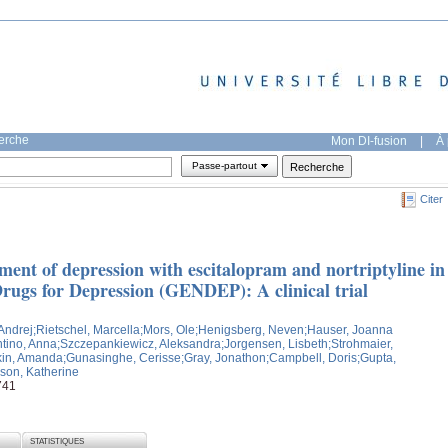
herche
Mon DI-fusion
|
À 
Passe-partout
Citer
tment of depression with escitalopram and nortriptyline in
ugs for Depression (GENDEP): A clinical trial
 Andrej
;Rietschel, Marcella
;Mors, Ole
;Henigsberg, Neven
;Hauser, Joanna
ntino, Anna
;Szczepankiewicz, Aleksandra
;Jorgensen, Lisbeth
;Strohmaier,
kin, Amanda
;Gunasinghe, Cerisse
;Gray, Jonathon
;Campbell, Doris
;Gupta,
ison, Katherine
741
STATISTIQUES