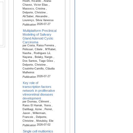
Hsieh, Ricardo , Arana-
Chavez, Victor Elias ,
Massoco, Cristina ,
Delporte, Christine ,
Ab’Saber, Alexandre ,
Lourenço, Silvia Vanessa
2026-07-27
Publication
Multiplatform Preclinical
Modeling of Salivary
Gland Adenoid Cystic
Carcinoma
par Costa, Raisa Ferreira ,
Pelissari, Cibele , M'Rabet,
Nasiha , Rodrigues Lé,
Nayana , Bolaky, Nargis ,
Dos Santos, Tiago Góss ,
Delporte, Christine ,
Coutinho-Camillo, Cláudia
Malheiros
2026-07-27
Publication
Key role of
transcription factors
network in proliferative
vitreoretinal diseases
development
par Duveau, Clément ,
Raiss El Harrak, Yosra ,
Datlibagi, Azine , Perret,
Jason , Willermain,
Francois , Delporte,
Christine , Motulsky, Elie
2026-07-02
Publication
Single cell multiomics