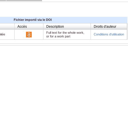
Fichier importé via le DOI
Accès
Description
Droits d'auteur
Full text for the whole work,
liée
Conditions d'utilisation
or for a work part