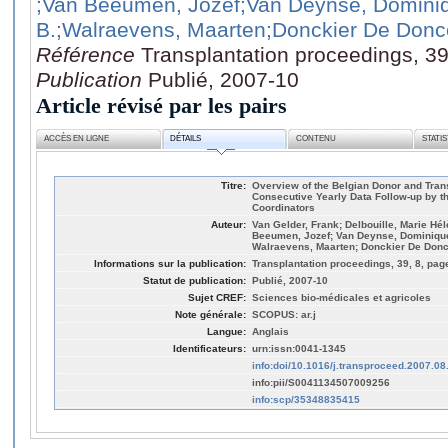
;Van Beeumen, Jozef
;Van Deynse, Domini
B.
;Walraevens, Maarten
;Donckier De Donce
Référence
Transplantation proceedings, 3
Publication
Publié, 2007-10
Article révisé par les pairs
ACCÈS EN LIGNE
DÉTAILS
CONTENU
STATI
Titre:
Overview of the Belgian Donor and Trans
Consecutive Yearly Data Follow-up by th
Coordinators
Auteur:
Van Gelder, Frank; Delbouille, Marie Hé
Beeumen, Jozef; Van Deynse, Dominique;
Walraevens, Maarten; Donckier De Donc
Informations sur la publication:
Transplantation proceedings, 39, 8, pag
Statut de publication:
Publié, 2007-10
Sujet CREF:
Sciences bio-médicales et agricoles
Note générale:
SCOPUS: ar.j
Langue:
Anglais
Identificateurs:
urn:issn:0041-1345
info:doi/10.1016/j.transproceed.2007.08
info:pii/S0041134507009256
info:scp/35348835415