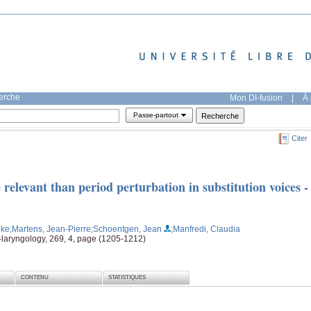
herche
Mon DI-fusion
|
À 
Passe-partout
Citer
 relevant than period perturbation in substitution voices -
eke
;Martens, Jean-Pierre
;Schoentgen, Jean
;Manfredi, Claudia
-laryngology, 269, 4, page (1205-1212)
CONTENU
STATISTIQUES