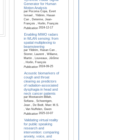
Generator for Human
Motion Analysis
par Pocoma Copa, Evert
Ismael , Yildirim, Hasan
Can , Determe, Jean-
François , Horlin, François
2024-12-17
Publication
Enabling MIMO radars
in WLAN sensing: from
spatial multiplexing to
beamsteering
par Yildirim, Hasan Can ,
Storrer, Laurent , Willame,
Martin , Louveaux, Jérôme
, Horlin, François
2024-09-25
Publication
Acoustic biomarkers of
cough and throat
clearing as predictors
of radiation-associated
dysphagia in head and
neck cancer patients
par Mootassim-Billah,
Sofiana , Schoentgen,
Jean , De Bodt, Marc M.S.
, Van Nuffelen, Gwen
2025-10-07
Publication
Validating virtual reality
for public speaking
research and
intervention: comparing
anxiety, voice, and