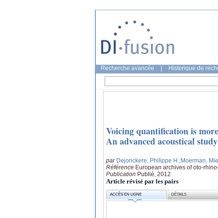
Recherche avancée
|
Historique de rec
Voicing quantification is more
An advanced acoustical study
par
Dejonckere, Philippe H.
;Moerman, Mi
Référence
European archives of oto-rhino
Publication
Publié, 2012
Article révisé par les pairs
ACCÈS EN LIGNE
DÉTAILS