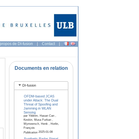
propos de DI-fusion
|
Contact
|
Documents en relation
DI-fusion
OFDM-based JCAS
under Attack: The Dual
Threat of Spoofing and
Jamming in WLAN
Sensing
par Yildirim, Hasan Can ,
Keskin, Musa Furkan ,
Wymeersch, Henk , Horlin,
François
2025-01-08
Publication
Synthetic Radar Signal