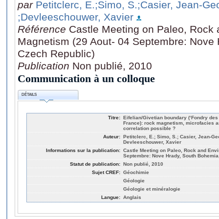
par
Petitclerc, E.
;Simo, S.
;Casier, Jean-Ge
;Devleeschouwer, Xavier
Référence
Castle Meeting on Paleo, Rock
Magnetism (29 Aout- 04 Septembre: Nove 
Czech Republic)
Publication
Non publié, 2010
Communication à un colloque
DÉTAILS
Titre:
Eifelian/Givetian boundary (‘Fondry des
France): rock magnetism, microfacies a
correlation possible ?
Auteur:
Petitclerc, E.; Simo, S.; Casier, Jean-Ge
Devleeschouwer, Xavier
Informations sur la publication:
Castle Meeting on Paleo, Rock and Envi
Septembre: Nove Hrady, South Bohemia,
Statut de publication:
Non publié, 2010
Sujet CREF:
Géochimie
Géologie
Géologie et minéralogie
Langue:
Anglais