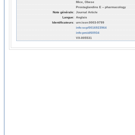
Mice, Obese
Prostaglandins E -- pharmacology
Note générale:
Journal Article
Langue:
Anglais
Identificateurs:
urn:issn:0003-9799
info:scp/0016923964
info:pmid/60934
VX-005531