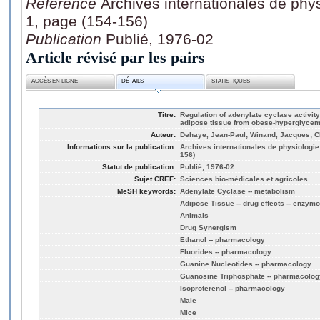
Référence
Archives internationales de phys
1, page (154-156)
Publication
Publié, 1976-02
Article révisé par les pairs
ACCÈS EN LIGNE
DÉTAILS
STATISTIQUES
Titre:
Regulation of adenylate cyclase activity
adipose tissue from obese-hyperglycemi
Auteur:
Dehaye, Jean-Paul; Winand, Jacques; C
Informations sur la publication:
Archives internationales de physiologie 
156)
Statut de publication:
Publié, 1976-02
Sujet CREF:
Sciences bio-médicales et agricoles
MeSH keywords:
Adenylate Cyclase -- metabolism
Adipose Tissue -- drug effects -- enzym
Animals
Drug Synergism
Ethanol -- pharmacology
Fluorides -- pharmacology
Guanine Nucleotides -- pharmacology
Guanosine Triphosphate -- pharmacolog
Isoproterenol -- pharmacology
Male
Mice