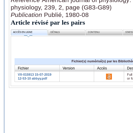
physiology, 239, 2, page (G83-G89)
Publication
Publié, 1980-08
Article révisé par les pairs
ACCÈS EN LIGNE
DÉTAILS
CONTENU
STATI
Fichier(s) numérisé(s) par les Biblioth
Fichier
Version
Accès
Des
VX-015913 15-07-2019
Full
12-53-10 abbyy.pdf
or f