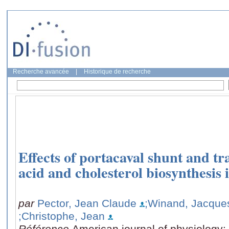
Recherche avancée
|
Historique de recherche
Effects of portacaval shunt and tr
acid and cholesterol biosynthesis i
par
Pector, Jean Claude
;Winand, Jacque
;Christophe, Jean
Référence
American journal of physiology: 