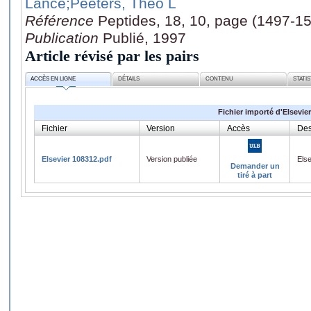
Lance
;Peeters, Theo L
Référence
Peptides, 18, 10, page (1497-1
Publication
Publié, 1997
Article révisé par les pairs
ACCÈS EN LIGNE
DÉTAILS
CONTENU
STATI
Fichier importé d'Elsevier
Fichier
Version
Accès
Des
Elsevier 108312.pdf
Version publiée
Els
Demander un
tiré à part