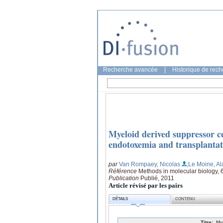
Recherche avancée
|
Historique de rec
Myeloid derived suppressor c
endotoxemia and transplantat
par
Van Rompaey, Nicolas
;Le Moine, Al
Référence
Methods in molecular biology, 
Publication
Publié, 2011
Article révisé par les pairs
DÉTAILS
CONTENU
Titre:
My