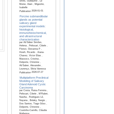
Smits, Guillaume , Le
Moine, Alain , Migeotte,
Isabelle
2026-01-01
Publication
Porcine submandibular
glands as potential
salivary gland
experimental models:
histological,
immunohistochemical,
and ultrastructural
characterization
par Ab’Sáber Simões,
Helena , Pelissari, Cibele ,
Florezi, Giovanna P ,
Hsieh, Ricardo , Arana-
Chavez, Victor Elias ,
Massoco, Cristina ,
Delporte, Christine ,
Ab’Saber, Alexandre ,
Lourenço, Silvia Vanessa
2026-07-27
Publication
Multiplatform Preclinical
Modeling of Salivary
Gland Adenoid Cystic
Carcinoma
par Costa, Raisa Ferreira ,
Pelissari, Cibele , M'Rabet,
Nasiha , Rodrigues Lé,
Nayana , Bolaky, Nargis ,
Dos Santos, Tiago Góss ,
Delporte, Christine ,
Coutinho-Camillo, Cláudia
Malheiros