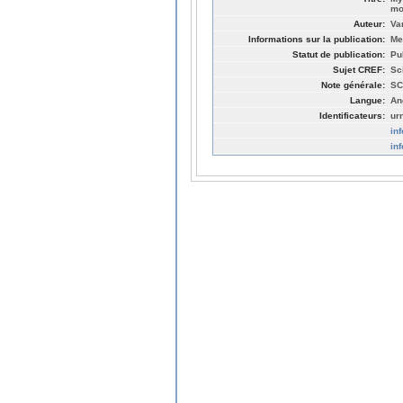
mo
Auteur:
Va
Informations sur la publication:
Me
Statut de publication:
Pu
Sujet CREF:
Sc
Note générale:
SC
Langue:
An
Identificateurs:
ur
in
in