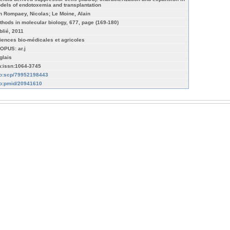
dels of endotoxemia and transplantation
n Rompaey, Nicolas; Le Moine, Alain
thods in molecular biology, 677, page (169-180)
blié, 2011
iences bio-médicales et agricoles
OPUS: ar.j
glais
n:issn:1064-3745
fo:scp/79952198443
fo:pmid/20941610