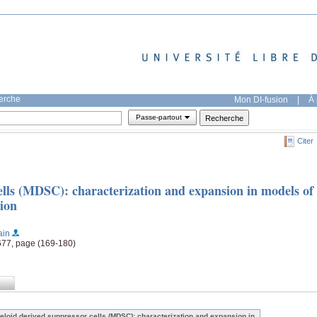
herche
Mon DI-fusion
|
À 
Passe-partout
Citer
ells (MDSC): characterization and expansion in models of
ion
ain
677, page (169-180)
eloid derived suppressor cells (MDSC): characterization and expansion in