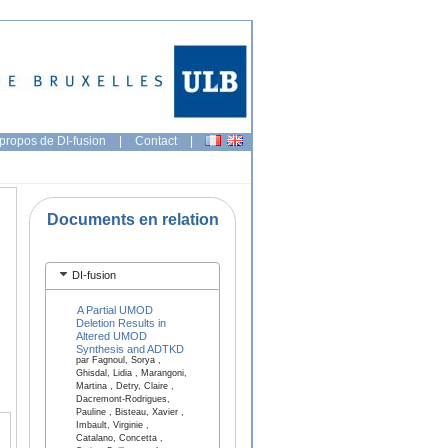
propos de DI-fusion
|
Contact
|
Documents en relation
DI-fusion
A Partial UMOD
Deletion Results in
Altered UMOD
Synthesis and ADTKD
par Fagnoul, Sorya ,
Ghisdal, Lidia , Marangoni,
Martina , Detry, Claire ,
Dacremont-Rodrigues,
Pauline , Bisteau, Xavier ,
Imbault, Virginie ,
Catalano, Concetta ,