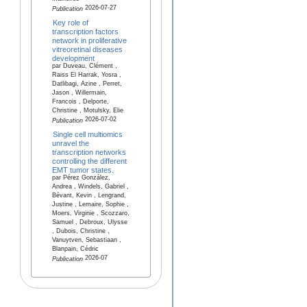
2026-07-27
Publication
Key role of
transcription factors
network in proliferative
vitreoretinal diseases
development
par Duveau, Clément ,
Raiss El Harrak, Yosra ,
Datlibagi, Azine , Perret,
Jason , Willermain,
Francois , Delporte,
Christine , Motulsky, Elie
2026-07-02
Publication
Single cell multiomics
unravel the
transcription networks
controlling the different
EMT tumor states.
par Pérez González,
Andrea , Windels, Gabriel ,
Bévant, Kevin , Lengrand,
Justine , Lemaire, Sophie ,
Moers, Virginie , Scozzaro,
Samuel , Debroux, Ulysse
, Dubois, Christine ,
Vanuytven, Sebastiaan ,
Blanpain, Cédric
2026-07
Publication