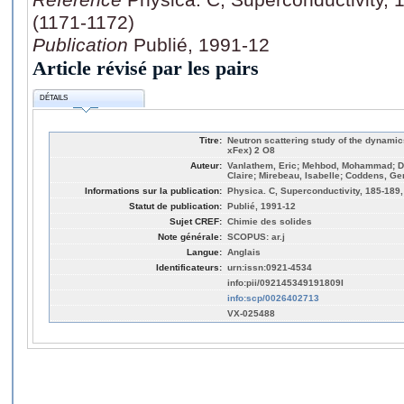
(1171-1172)
Publication
Publié, 1991-12
Article révisé par les pairs
DÉTAILS
Titre:
Neutron scattering study of the dynamic
xFex) 2 O8
Auteur:
Vanlathem, Eric; Mehbod, Mohammad; Del
Claire; Mirebeau, Isabelle; Coddens, Ger
Informations sur la publication:
Physica. C, Superconductivity, 185-189,
Statut de publication:
Publié, 1991-12
Sujet CREF:
Chimie des solides
Note générale:
SCOPUS: ar.j
Langue:
Anglais
Identificateurs:
urn:issn:0921-4534
info:pii/092145349191809I
info:scp/0026402713
VX-025488