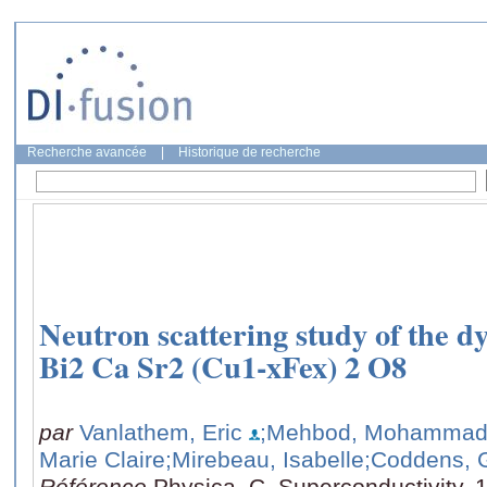
Recherche avancée
|
Historique de recherche
Neutron scattering study of the dy
Bi2 Ca Sr2 (Cu1-xFex) 2 O8
par
Vanlathem, Eric
;Mehbod, Mohamma
Marie Claire
;Mirebeau, Isabelle
;Coddens, G
Référence
Physica. C, Superconductivity,