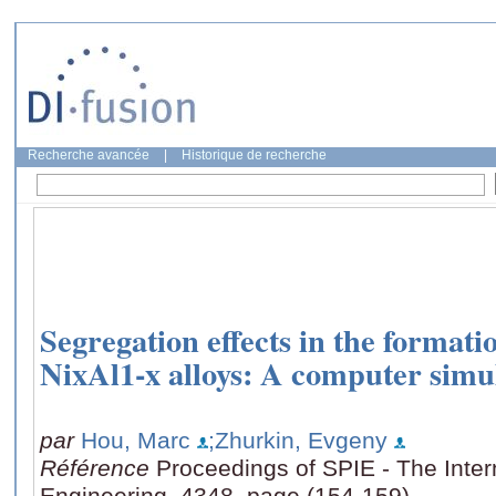
Recherche avancée
|
Historique de recherche
Segregation effects in the format
NixAl1-x alloys: A computer simu
par
Hou, Marc
;Zhurkin, Evgeny
Référence
Proceedings of SPIE - The Intern
Engineering, 4348, page (154-159)