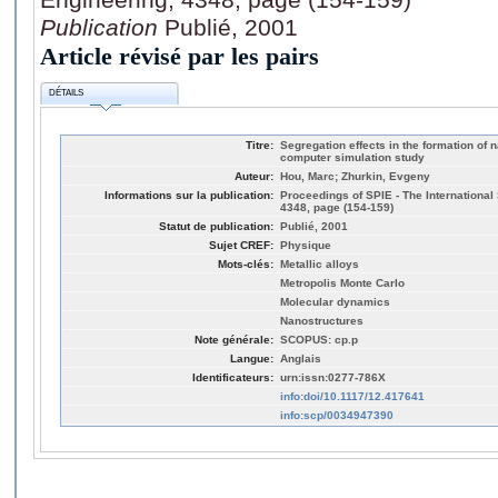
Publication
Publié, 2001
Article révisé par les pairs
DÉTAILS
Titre:
Segregation effects in the formation of 
computer simulation study
Auteur:
Hou, Marc; Zhurkin, Evgeny
Informations sur la publication:
Proceedings of SPIE - The International 
4348, page (154-159)
Statut de publication:
Publié, 2001
Sujet CREF:
Physique
Mots-clés:
Metallic alloys
Metropolis Monte Carlo
Molecular dynamics
Nanostructures
Note générale:
SCOPUS: cp.p
Langue:
Anglais
Identificateurs:
urn:issn:0277-786X
info:doi/10.1117/12.417641
info:scp/0034947390