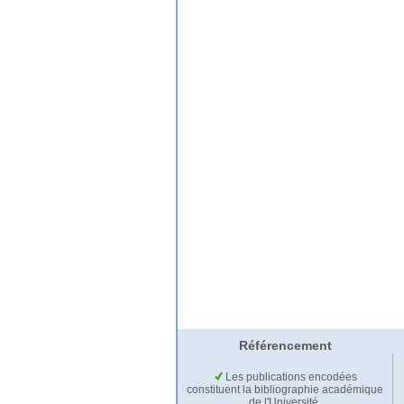
Référencement
Les publications encodées
constituent la bibliographie académique
de l'Université.