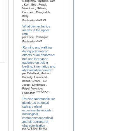
Malgorzata , Bumoko, Guy
, Kam, Eric , Feipel,
Véronique , Nkiama,
Constant , Miangindula,
Betty
2026-06
Publication
What biomechanics
means in the upper
limb
par Feipel, Véronique
2026
Publication
Running and walking
during pregnancy:
effects of an abdominal
belt and increased
cadence on pelvic
loading, kinematics and
abdominal discomfort
par Raballand, Marion ,
Donnelly, Grainne M ,
Bertuit, Jeanne , De
Jaeger, Dominique ,
Feipel, Véronique
2026-07-01
Publication
Porcine submandibular
glands as potential
salivary gland
experimental models:
histological,
immunohistochemical,
and ultrastructural
characterization
par Ab’Sáber Simões,