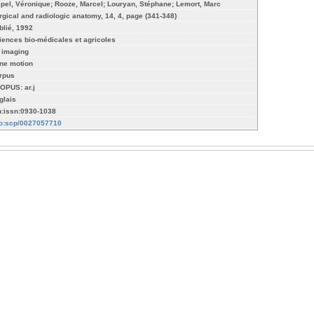
ipel, Véronique; Rooze, Marcel; Louryan, Stéphane; Lemort, Marc
rgical and radiologic anatomy, 14, 4, page (341-348)
blié, 1992
iences bio-médicales et agricoles
 imaging
ne motion
rpus
OPUS: ar.j
glais
n:issn:0930-1038
fo:scp/0027057710