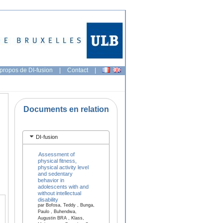
propos de DI-fusion
|
Contact
|
Documents en relation
DI-fusion
Assessment of
physical fitness,
physical activity level
and sedentary
behavior in
adolescents with and
without intellectual
disability
par Bofosa, Teddy , Bunga,
Paulo , Buhendwa,
Augustin BRA , Klass,