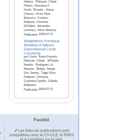
Helena , Pelissari, Cibele ,
Florezi, Giovanna P ,
Hsieh, Ricardo , Arana-
Chavez, Victor Elias ,
Massoco, Cristina ,
Delporte, Christine ,
Ab’Saber, Alexandre ,
Lourenço, Silvia Vanessa
2026-07-27
Publication
Multiplatform Preclinical
Modeling of Salivary
Gland Adenoid Cystic
Carcinoma
par Costa, Raisa Ferreira ,
Pelissari, Cibele , M'Rabet,
Nasiha , Rodrigues Lé,
Nayana , Bolaky, Nargis ,
Dos Santos, Tiago Góss ,
Delporte, Christine ,
Coutinho-Camillo, Cláudia
Malheiros
2026-07-27
Publication
Facilité
Les listes de publications sont
u
compatibles avec le CV-ULB, le FNRS
et accessibles sur le web.