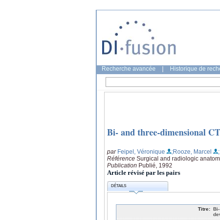
Recherche avancée
|
Historique de rec
Bi- and three-dimensional CT 
par
Feipel, Véronique
;Rooze, Marcel
Référence
Surgical and radiologic anatom
Publication
Publié, 1992
Article révisé par les pairs
DÉTAILS
Titre:
Bi
de