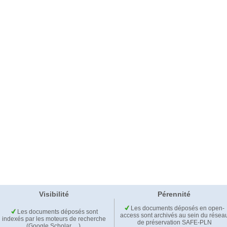
Visibilité
Pérennité
Les documents déposés en open-
Les documents déposés sont
access sont archivés au sein du résea
indexés par les moteurs de recherche
de préservation SAFE-PLN
(Google Scholar,…).