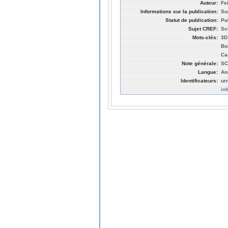
Auteur:
Fe
Informations sur la publication:
Su
Statut de publication:
Pu
Sujet CREF:
Sc
Mots-clés:
3D
Bo
Ca
Note générale:
SC
Langue:
An
Identificateurs:
ur
in