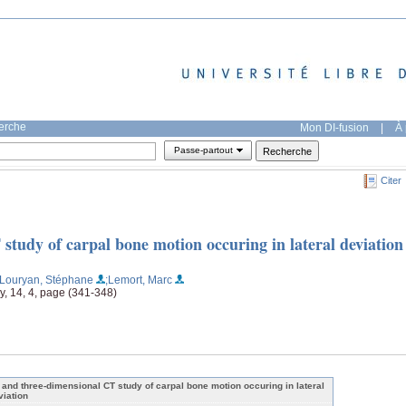
herche
Mon DI-fusion
|
À 
Passe-partout
Citer
study of carpal bone motion occuring in lateral deviation
;Louryan, Stéphane
;Lemort, Marc
y, 14, 4, page (341-348)
- and three-dimensional CT study of carpal bone motion occuring in lateral
viation