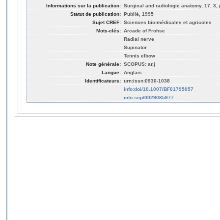
Informations sur la publication:
Surgical and radiologic anatomy, 17, 3,
Statut de publication:
Publié, 1995
Sujet CREF:
Sciences bio-médicales et agricoles
Mots-clés:
Arcade of Frohse
Radial nerve
Supinator
Tennis elbow
Note générale:
SCOPUS: ar.j
Langue:
Anglais
Identificateurs:
urn:issn:0930-1038
info:doi/10.1007/BF01795057
info:scp/0029085977