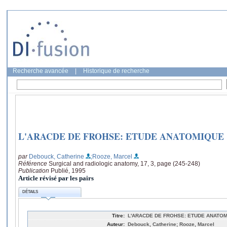
Recherche avancée
|
Historique de recherche
L'ARACDE DE FROHSE: ETUDE ANATOMIQUE
par
Debouck, Catherine
;Rooze, Marcel
Référence
Surgical and radiologic anatomy, 17, 3, page (245-248)
Publication
Publié, 1995
Article révisé par les pairs
DÉTAILS
Titre:
L'ARACDE DE FROHSE: ETUDE ANATO
Auteur:
Debouck, Catherine; Rooze, Marcel