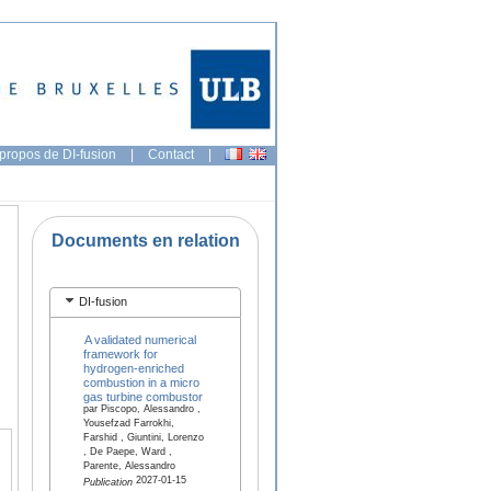
propos de DI-fusion
|
Contact
|
Documents en relation
DI-fusion
A validated numerical
framework for
hydrogen-enriched
combustion in a micro
gas turbine combustor
par Piscopo, Alessandro ,
Yousefzad Farrokhi,
Farshid , Giuntini, Lorenzo
, De Paepe, Ward ,
Parente, Alessandro
2027-01-15
Publication