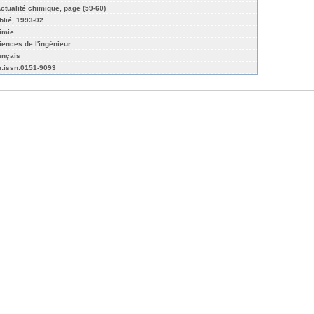
Actualité chimique, page (59-60)
blié, 1993-02
imie
iences de l'ingénieur
ançais
n:issn:0151-9093