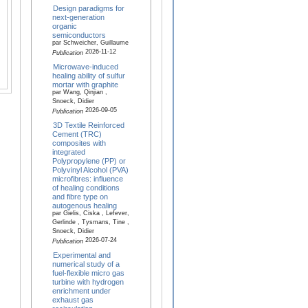
Design paradigms for
next-generation
organic
semiconductors
par Schweicher, Guillaume
2026-11-12
Publication
Microwave-induced
healing ability of sulfur
mortar with graphite
par Wang, Qinjian ,
Snoeck, Didier
2026-09-05
Publication
3D Textile Reinforced
Cement (TRC)
composites with
integrated
Polypropylene (PP) or
Polyvinyl Alcohol (PVA)
microfibres: influence
of healing conditions
and fibre type on
autogenous healing
par Gielis, Ciska , Lefever,
Gerlinde , Tysmans, Tine ,
Snoeck, Didier
2026-07-24
Publication
Experimental and
numerical study of a
fuel-flexible micro gas
turbine with hydrogen
enrichment under
exhaust gas