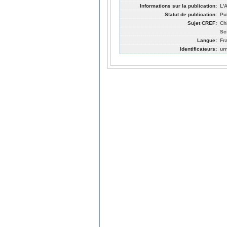
Informations sur la publication:
L'
Statut de publication:
Pu
Sujet CREF:
Ch
Sc
Langue:
Fr
Identificateurs:
ur