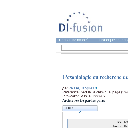
Recherche avancée
|
Historique de rec
L'exobiologie ou recherche de
par
Reisse, Jacques
Référence
L'Actualité chimique, page (59-
Publication
Publié, 1993-02
Article révisé par les pairs
DÉTAILS
Titre:
L'
Auteur:
Re