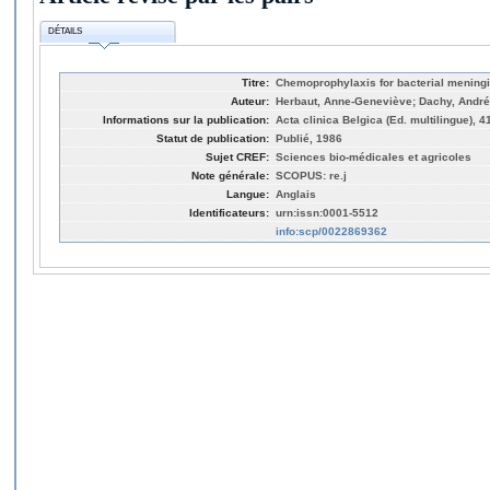
DÉTAILS
Titre:
Chemoprophylaxis for bacterial meningi
Auteur:
Herbaut, Anne-Geneviève; Dachy, André
Informations sur la publication:
Acta clinica Belgica (Ed. multilingue), 4
Statut de publication:
Publié, 1986
Sujet CREF:
Sciences bio-médicales et agricoles
Note générale:
SCOPUS: re.j
Langue:
Anglais
Identificateurs:
urn:issn:0001-5512
info:scp/0022869362