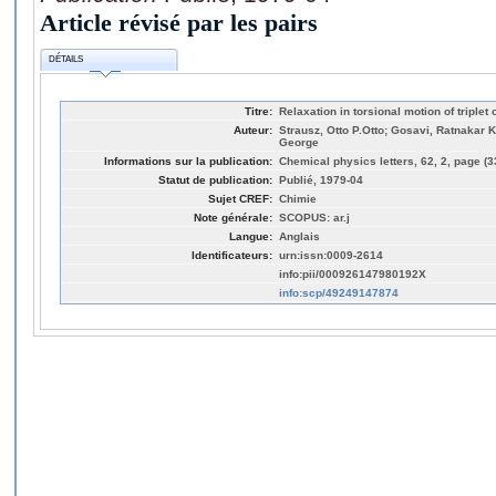
Article révisé par les pairs
DÉTAILS
Titre:
Relaxation in torsional motion of triplet
Auteur:
Strausz, Otto P.Otto; Gosavi, Ratnakar 
George
Informations sur la publication:
Chemical physics letters, 62, 2, page (3
Statut de publication:
Publié, 1979-04
Sujet CREF:
Chimie
Note générale:
SCOPUS: ar.j
Langue:
Anglais
Identificateurs:
urn:issn:0009-2614
info:pii/000926147980192X
info:scp/49249147874