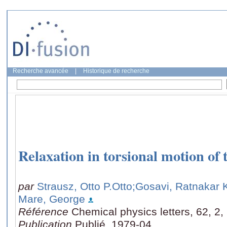
Recherche avancée
|
Historique de recherche
Relaxation in torsional motion of 
par
Strausz, Otto P.Otto
;Gosavi, Ratnakar 
Mare, George
Référence
Chemical physics letters, 62, 2
Publication
Publié, 1979-04