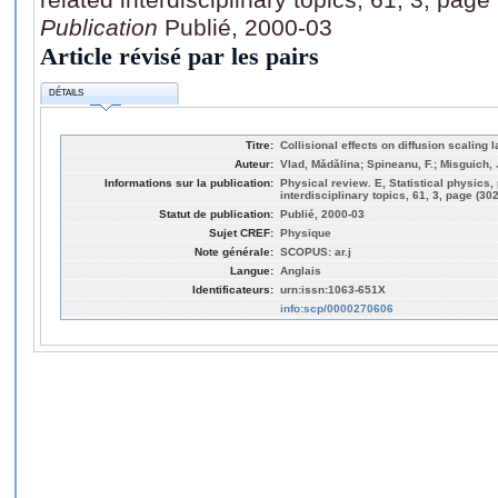
Publication
Publié, 2000-03
Article révisé par les pairs
DÉTAILS
Titre:
Collisional effects on diffusion scaling 
Auteur:
Vlad, Mǎdǎlina; Spineanu, F.; Misguich
Informations sur la publication:
Physical review. E, Statistical physics,
interdisciplinary topics, 61, 3, page (30
Statut de publication:
Publié, 2000-03
Sujet CREF:
Physique
Note générale:
SCOPUS: ar.j
Langue:
Anglais
Identificateurs:
urn:issn:1063-651X
info:scp/0000270606