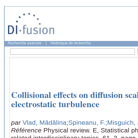
Recherche avancée
|
Historique de recherche
Collisional effects on diffusion sca
electrostatic turbulence
par
Vlad, Mǎdǎlina
;Spineanu, F.
;Misguich,
Référence
Physical review. E, Statistical p
related interdisciplinary topics, 61, 3, pag