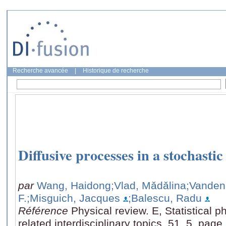
Recherche avancée
|
Historique de recherche
Diffusive processes in a stochastic
par
Wang, Haidong
;Vlad, Mǎdǎlina
;Vanden 
F.
;Misguich, Jacques
;Balescu, Radu
Référence
Physical review. E, Statistical p
related interdisciplinary topics, 51, 5, pag