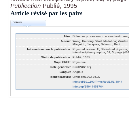
Publication
Publié, 1995
Article révisé par les pairs
DÉTAILS
Titre:
Diffusive processes in a stochastic magn
Auteur:
Wang, Haidong; Vlad, Mǎdǎlina; Vanden E
Misguich, Jacques; Balescu, Radu
Informations sur la publication:
Physical review. E, Statistical physics,
interdisciplinary topics, 51, 5, page (48
Statut de publication:
Publié, 1995
Sujet CREF:
Physique
Note générale:
SCOPUS: ar.j
Langue:
Anglais
Identificateurs:
urn:issn:1063-651X
info:doi/10.1103/PhysRevE.51.4844
info:scp/25044459764