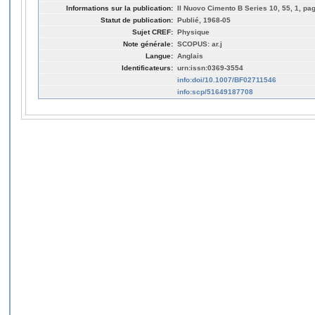
Informations sur la publication:
Il Nuovo Cimento B Series 10, 55, 1, pag
Statut de publication:
Publié, 1968-05
Sujet CREF:
Physique
Note générale:
SCOPUS: ar.j
Langue:
Anglais
Identificateurs:
urn:issn:0369-3554
info:doi/10.1007/BF02711546
info:scp/51649187708