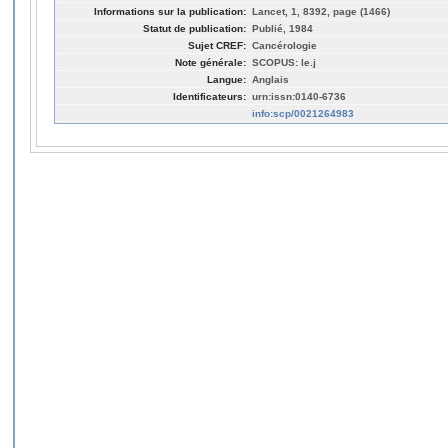
Informations sur la publication:
Lancet, 1, 8392, page (1466)
Statut de publication:
Publié, 1984
Sujet CREF:
Cancérologie
Note générale:
SCOPUS: le.j
Langue:
Anglais
Identificateurs:
urn:issn:0140-6736
info:scp/0021264983