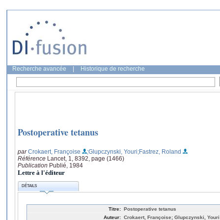
Recherche avancée
|
Historique de recherche
Postoperative tetanus
par
Crokaert, Françoise
;Glupczynski, Youri
;Fastrez, Roland
Référence
Lancet, 1, 8392, page (1466)
Publication
Publié, 1984
Lettre à l'éditeur
DÉTAILS
Titre:
Postoperative tetanus
Auteur:
Crokaert, Françoise; Glupczynski, Youri