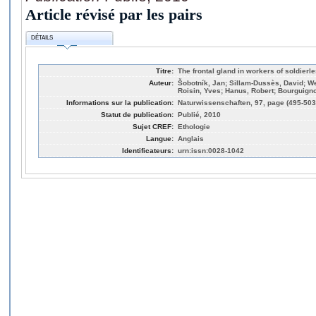
Article révisé par les pairs
DÉTAILS
Titre:
The frontal gland in workers of soldierl
Auteur:
Šobotník, Jan; Sillam-Dussès, David; We
Roisin, Yves; Hanus, Robert; Bourguig
Informations sur la publication:
Naturwissenschaften, 97, page (495-503
Statut de publication:
Publié, 2010
Sujet CREF:
Ethologie
Langue:
Anglais
Identificateurs:
urn:issn:0028-1042