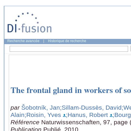
Recherche avancée
|
Historique de recherche
The frontal gland in workers of so
par
Šobotník, Jan
;Sillam-Dussès, David
;We
Alain
;Roisin, Yves
;Hanus, Robert
;Bour
Référence
Naturwissenschaften, 97, page 
Publication
Publié, 2010