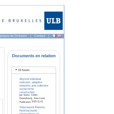
propos de DI-fusion
|
Contact
|
Documents en relation
DI-fusion
Beyond individual
selection: adaptive
networks and collective
social niche
construction
par Sueur, Cédric ,
Deneubourg, Jean-Louis
2025-11-01
Publication
Data-based Reports;
Hydroacoustic
observations of