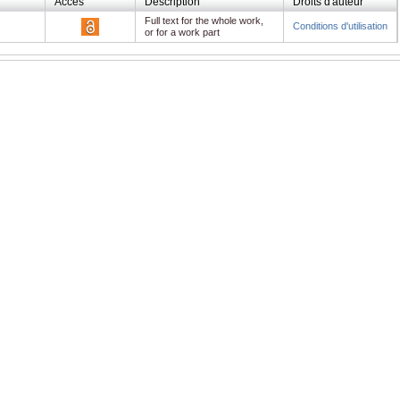
Accès
Description
Droits d'auteur
Full text for the whole work,
Conditions d'utilisation
or for a work part