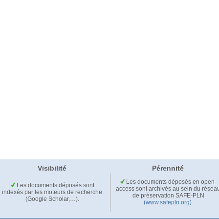
Visibilité
Pérennité
Les documents déposés en open-
Les documents déposés sont
access sont archivés au sein du résea
indexés par les moteurs de recherche
de préservation SAFE-PLN
(Google Scholar,…).
(www.safepln.org)
.