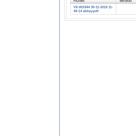
Fichier
Version
VX-001944 30-11-2016 11-
49-14 abbyy.pdf