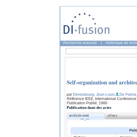
Recherche avancée
|
Historique de rec
Self-organization and archite
par
Deneubourg, Jean-Louis
;De Palma,
Référence
IEEE, International Conference
Publication
Publié, 1980
Publication dans des actes
ACCÈS EN LIGNE
DÉTAILS
Fich