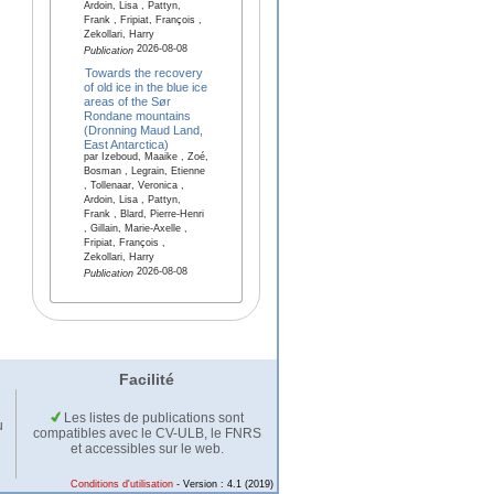
Ardoin, Lisa , Pattyn,
Frank , Fripiat, François ,
Zekollari, Harry
2026-08-08
Publication
Towards the recovery
of old ice in the blue ice
areas of the Sør
Rondane mountains
(Dronning Maud Land,
East Antarctica)
par Izeboud, Maaike , Zoé,
Bosman , Legrain, Etienne
, Tollenaar, Veronica ,
Ardoin, Lisa , Pattyn,
Frank , Blard, Pierre-Henri
, Gillain, Marie-Axelle ,
Fripiat, François ,
Zekollari, Harry
2026-08-08
Publication
Facilité
Les listes de publications sont
u
compatibles avec le CV-ULB, le FNRS
et accessibles sur le web.
Conditions d'utilisation
- Version : 4.1 (2019)