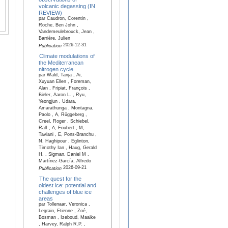
volcanic degassing (IN
REVIEW)
par Caudron, Corentin ,
Roche, Ben John ,
Vandemeulebrouck, Jean ,
Barrière, Julien
2026-12-31
Publication
Climate modulations of
the Mediterranean
nitrogen cycle
par Wald, Tanja , Ai,
Xuyuan Ellen , Foreman,
Alan , Fripiat, François ,
Bieler, Aaron L. , Ryu,
Yeongjun , Udara,
Amarathunga , Montagna,
Paolo , A, Rüggeberg ,
Creel, Roger , Schiebel,
Ralf , A, Foubert , M,
Taviani , E, Pons-Branchu ,
N, Haghipour , Eglinton,
Timothy Ian , Haug, Gerald
H. , Sigman, Daniel M ,
Martínez-García, Alfredo
2026-09-21
Publication
The quest for the
oldest ice: potential and
challenges of blue ice
areas
par Tollenaar, Veronica ,
Legrain, Etienne , Zoé,
Bosman , Izeboud, Maaike
, Harvey, Ralph R.P. ,