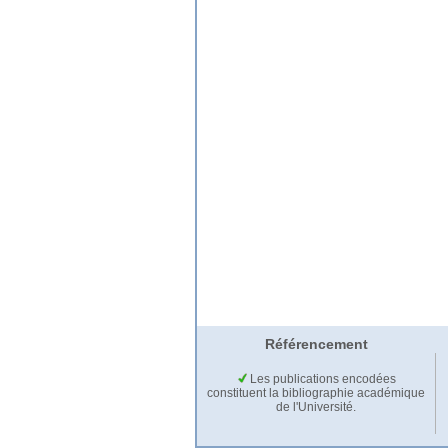
Référencement
Les publications encodées
constituent la bibliographie académique
de l'Université.