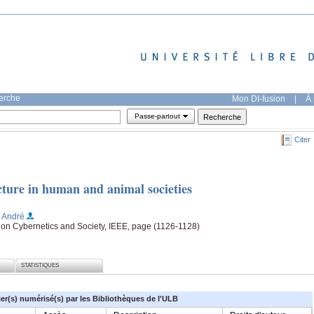
herche
Mon DI-fusion
|
À 
Passe-partout
Citer
cture in human and animal societies
 André
 on Cybernetics and Society, IEEE, page (1126-1128)
STATISTIQUES
ier(s) numérisé(s) par les Bibliothèques de l'ULB