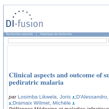
Recherche avancée
|
Historique de recherche
Clinical aspects and outcome of s
pediratric malaria
par
Losimba Likwela, Joris
;D'Alessandro
;Dramaix Wilmet, Michèle
Référence
Médecine et maladies infectieu