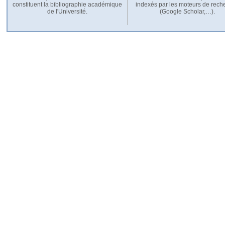
constituent la bibliographie académique
indexés par les moteurs de rech
de l'Université.
(Google Scholar,…).