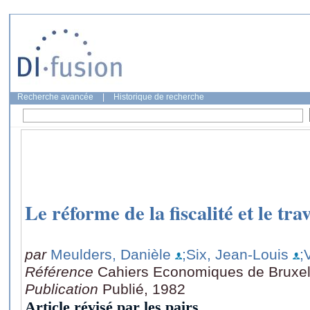
Recherche avancée
|
Historique de recherche
Le réforme de la fiscalité et le tr
par
Meulders, Danièle
;Six, Jean-Louis
;
Référence
Cahiers Economiques de Bruxell
Publication
Publié, 1982
Article révisé par les pairs