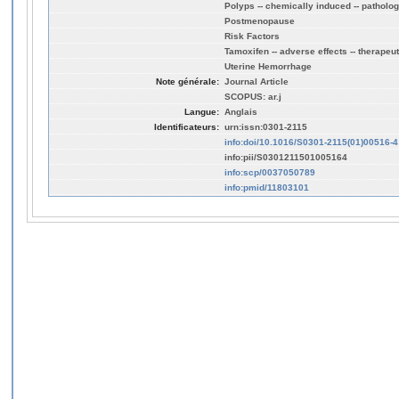
Polyps -- chemically induced -- patholo
Postmenopause
Risk Factors
Tamoxifen -- adverse effects -- therapeu
Uterine Hemorrhage
Note générale:
Journal Article
SCOPUS: ar.j
Langue:
Anglais
Identificateurs:
urn:issn:0301-2115
info:doi/10.1016/S0301-2115(01)00516-4
info:pii/S0301211501005164
info:scp/0037050789
info:pmid/11803101