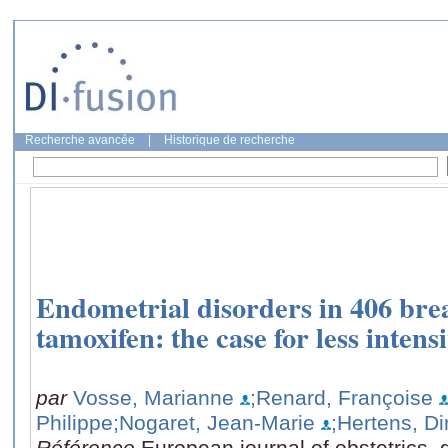
Recherche avancée
|
Historique de recherche
Endometrial disorders in 406 brea
tamoxifen: the case for less intens
par
Vosse, Marianne
;Renard, Françoise
Philippe
;Nogaret, Jean-Marie
;Hertens, D
Référence
European journal of obstetrics,