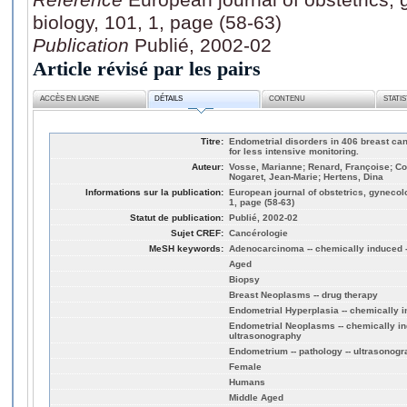
biology, 101, 1, page (58-63)
Publication
Publié, 2002-02
Article révisé par les pairs
ACCÈS EN LIGNE
DÉTAILS
CONTENU
STATI
Titre:
Endometrial disorders in 406 breast can
for less intensive monitoring.
Auteur:
Vosse, Marianne; Renard, Françoise; Coi
Nogaret, Jean-Marie; Hertens, Dina
Informations sur la publication:
European journal of obstetrics, gynecol
1, page (58-63)
Statut de publication:
Publié, 2002-02
Sujet CREF:
Cancérologie
MeSH keywords:
Adenocarcinoma -- chemically induced -
Aged
Biopsy
Breast Neoplasms -- drug therapy
Endometrial Hyperplasia -- chemically i
Endometrial Neoplasms -- chemically ind
ultrasonography
Endometrium -- pathology -- ultrasonog
Female
Humans
Middle Aged