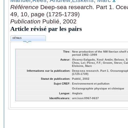
Référence
Deep-sea research. Part 1. Oce
49, 10, page (1725-1739)
Publication
Publié, 2002
Article révisé par les pairs
DÉTAILS
Titre:
New production of the NW Iberian shelf 
period 1982–1999
Auteur:
Álvarez-Salgado, Xosé Antón; Beloso, S.;
Chou, Lei; Pérez, F.F.; Groom, Steve; 
Elskens, Marc
Informations sur la publication:
Deep-sea research. Part 1. Oceanograph
(1725-1739)
Statut de publication:
Publié, 2002
Sujet CREF:
Environnement et pollution
Océanographie physique et chimique
Langue:
Anglais
Identificateurs:
urn:issn:0967-0637