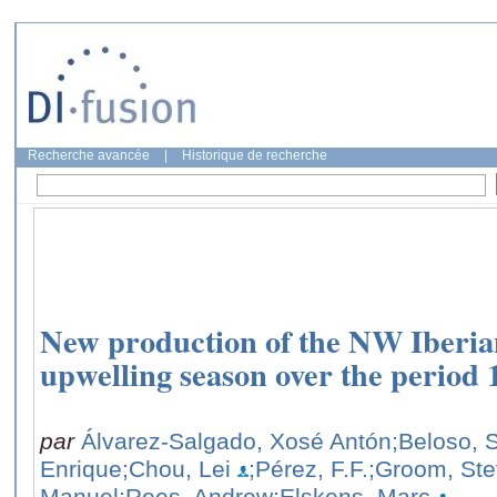
Recherche avancée
|
Historique de recherche
New production of the NW Iberian
upwelling season over the period
par
Álvarez-Salgado, Xosé Antón
;Beloso, S
Enrique
;Chou, Lei
;Pérez, F.F.
;Groom, St
Manuel
;Rees, Andrew
;Elskens, Marc