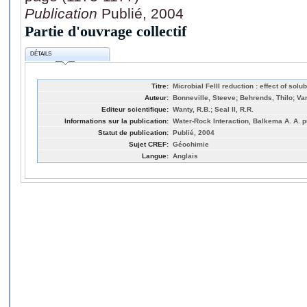
Publication
Publié, 2004
Partie d'ouvrage collectif
DÉTAILS
Titre:
Microbial FeIII reduction : effect of solub
Auteur:
Bonneville, Steeve; Behrends, Thilo; Va
Editeur scientifique:
Wanty, R.B.; Seal II, R.R.
Informations sur la publication:
Water-Rock Interaction, Balkema A. A. p
Statut de publication:
Publié, 2004
Sujet CREF:
Géochimie
Langue:
Anglais