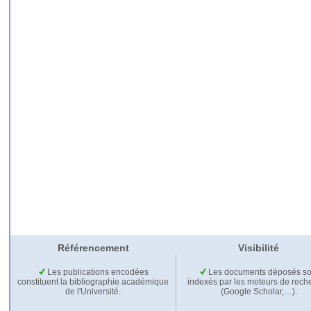
Référencement
Visibilité
Les publications encodées
Les documents déposés so
constituent la bibliographie académique
indexés par les moteurs de rech
de l'Université.
(Google Scholar,…).