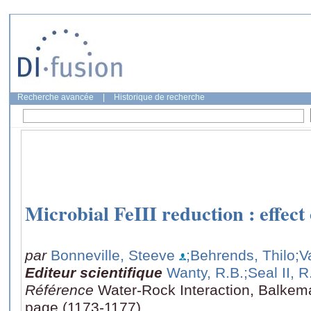
Recherche avancée
|
Historique de recherche
Microbial FeIII reduction : effect 
par
Bonneville, Steeve
;Behrends, Thilo
;V
Editeur scientifique
Wanty, R.B.
;Seal II, R
Référence
Water-Rock Interaction, Balkema
page (1173-1177)