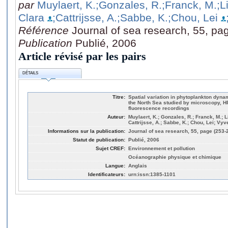
par
Muylaert, K.
;Gonzales, R.
;Franck, M.
;L
Clara
;Cattrijsse, A.
;Sabbe, K.
;Chou, Lei
Référence
Journal of sea research, 55, pa
Publication
Publié, 2006
Article révisé par les pairs
DÉTAILS
Titre:
Spatial variation in phytoplankton dynam
the North Sea studied by microscopy,
fluorescence recordings
Auteur:
Muylaert, K.; Gonzales, R.; Franck, M.; L
Cattrijsse, A.; Sabbe, K.; Chou, Lei; Vy
Informations sur la publication:
Journal of sea research, 55, page (253-
Statut de publication:
Publié, 2006
Sujet CREF:
Environnement et pollution
Océanographie physique et chimique
Langue:
Anglais
Identificateurs:
urn:issn:1385-1101