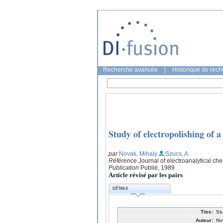
Recherche avancée
|
Historique de rec
Study of electropolishing of 
par
Novak, Mihaly
;Szucs, A.
Référence
Journal of electroanalytical ch
Publication
Publié, 1989
Article révisé par les pairs
DÉTAILS
Titre:
St
Auteur:
No