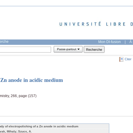
herche
Mon DI-fusion
|
À 
Passe-partout
Citer
a Zn anode in acidic medium
emistry, 266, page (157)
udy of electropolishing of a Zn anode in acidic medium
vak, Mihaly; Szucs, A.