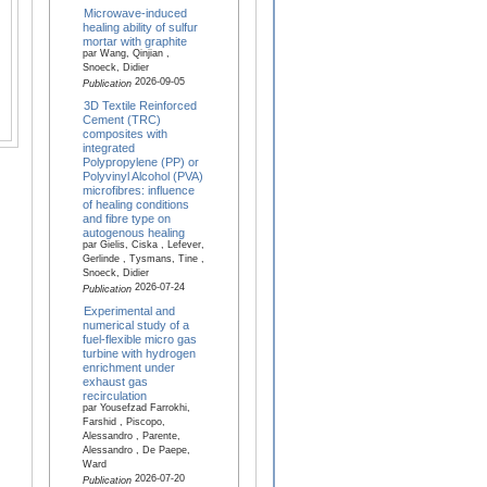
Microwave-induced
healing ability of sulfur
mortar with graphite
par Wang, Qinjian ,
Snoeck, Didier
2026-09-05
Publication
3D Textile Reinforced
Cement (TRC)
composites with
integrated
Polypropylene (PP) or
Polyvinyl Alcohol (PVA)
microfibres: influence
of healing conditions
and fibre type on
autogenous healing
par Gielis, Ciska , Lefever,
Gerlinde , Tysmans, Tine ,
Snoeck, Didier
2026-07-24
Publication
Experimental and
numerical study of a
fuel-flexible micro gas
turbine with hydrogen
enrichment under
exhaust gas
recirculation
par Yousefzad Farrokhi,
Farshid , Piscopo,
Alessandro , Parente,
Alessandro , De Paepe,
Ward
2026-07-20
Publication