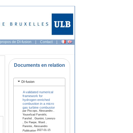
propos de DI-fusion
|
Contact
|
Documents en relation
DI-fusion
A validated numerical
framework for
hydrogen-enriched
combustion in a micro
gas turbine combustor
par Piscopo, Alessandro ,
Yousefzad Farrokhi,
Farshid , Giuntini, Lorenzo
, De Paepe, Ward ,
Parente, Alessandro
2027-01-15
Publication