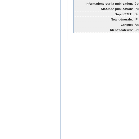
Informations sur la publication:
Jo
Statut de publication:
Pu
Sujet CREF:
Sc
Note générale:
IF:
Langue:
An
Identificateurs:
ur