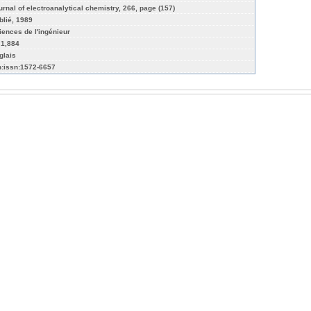
urnal of electroanalytical chemistry, 266, page (157)
blié, 1989
iences de l'ingénieur
 1,884
glais
n:issn:1572-6657