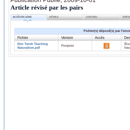
Article révisé par les pairs
ACCÈS EN LIGNE
DÉTAILS
CONTENU
STATI
Fichier(s) déposé(s) par l'enc
Fichier
Version
Accès
Des
Den Tandt Teaching
Œuv
Postprint
Naturalism.pdf
l'œ