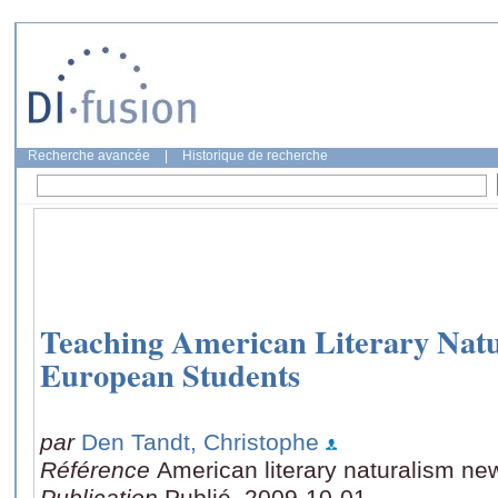
Recherche avancée
|
Historique de recherche
Teaching American Literary Natu
European Students
par
Den Tandt, Christophe
Référence
American literary naturalism new
Publication
Publié, 2009-10-01