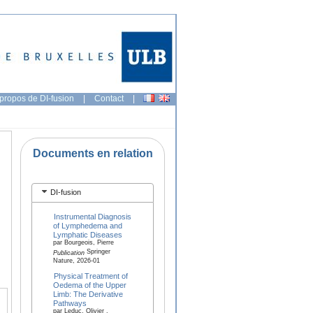
propos de DI-fusion
|
Contact
|
Documents en relation
DI-fusion
Instrumental Diagnosis
of Lymphedema and
Lymphatic Diseases
par Bourgeois, Pierre
Springer
Publication
Nature, 2026-01
Physical Treatment of
Oedema of the Upper
Limb: The Derivative
Pathways
par Leduc, Olivier ,