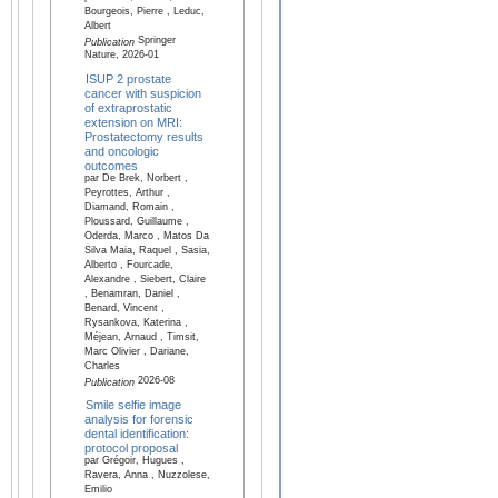
Bourgeois, Pierre , Leduc,
Albert
Springer
Publication
Nature, 2026-01
ISUP 2 prostate
cancer with suspicion
of extraprostatic
extension on MRI:
Prostatectomy results
and oncologic
outcomes
par De Brek, Norbert ,
Peyrottes, Arthur ,
Diamand, Romain ,
Ploussard, Guillaume ,
Oderda, Marco , Matos Da
Silva Maia, Raquel , Sasia,
Alberto , Fourcade,
Alexandre , Siebert, Claire
, Benamran, Daniel ,
Benard, Vincent ,
Rysankova, Katerina ,
Méjean, Arnaud , Timsit,
Marc Olivier , Dariane,
Charles
2026-08
Publication
Smile selfie image
analysis for forensic
dental identification:
protocol proposal
par Grégoir, Hugues ,
Ravera, Anna , Nuzzolese,
Emilio