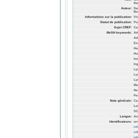
th
Auteur:
Da
Bo
Informations sur la publication:
Vi
Statut de publication:
Pu
Sujet CREF:
Ca
MeSH keywords:
Ad
Ad
En
Ha
Hu
Im
In
Ly
Ly
Ly
Ma
Ne
Pe
Note générale:
Ca
Let
SC
Langue:
An
Identificateurs:
ur
in
in
in