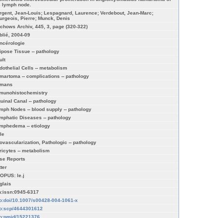
e lymph node.
rgent, Jean-Louis; Lespagnard, Laurence; Verdebout, Jean-Marc;
urgeois, Pierre; Munck, Denis
rchows Archiv, 445, 3, page (320-322)
blié, 2004-09
ncérologie
ipose Tissue -- pathology
ult
dothelial Cells -- metabolism
martoma -- complications -- pathology
mans
munohistochemistry
guinal Canal -- pathology
mph Nodes -- blood supply -- pathology
mphatic Diseases -- pathology
mphedema -- etiology
le
ovascularization, Pathologic -- pathology
ricytes -- metabolism
se Reports
ter
OPUS: le.j
glais
n:issn:0945-6317
fo:doi/10.1007/s00428-004-1061-x
fo:scp/4644301612
fo:pmid/15221376