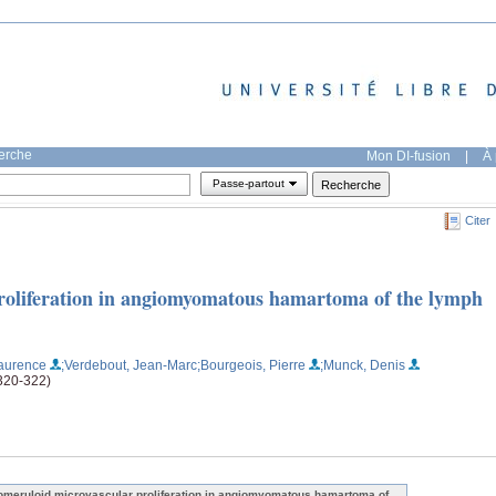
herche
Mon DI-fusion
|
À 
Passe-partout
Citer
roliferation in angiomyomatous hamartoma of the lymph
aurence
;Verdebout, Jean-Marc
;Bourgeois, Pierre
;Munck, Denis
(320-322)
omeruloid microvascular proliferation in angiomyomatous hamartoma of