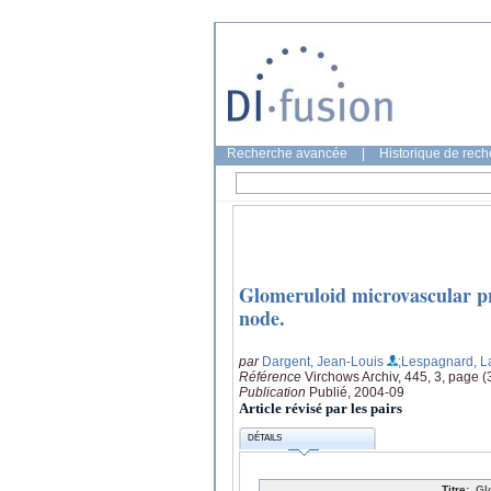
Recherche avancée
|
Historique de rec
Glomeruloid microvascular p
node.
par
Dargent, Jean-Louis
;Lespagnard, L
Référence
Virchows Archiv, 445, 3, page 
Publication
Publié, 2004-09
Article révisé par les pairs
DÉTAILS
Titre:
Gl