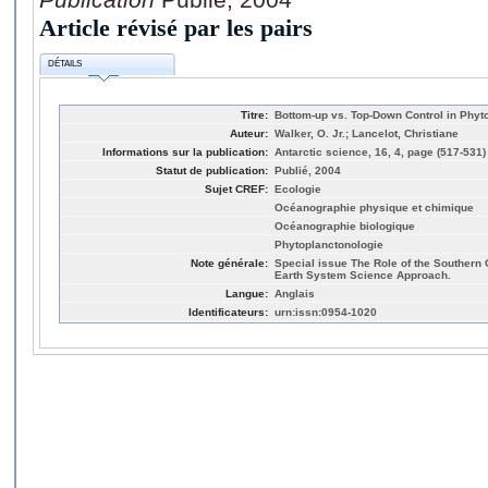
Article révisé par les pairs
DÉTAILS
Titre:
Bottom-up vs. Top-Down Control in Phyt
Auteur:
Walker, O. Jr.; Lancelot, Christiane
Informations sur la publication:
Antarctic science, 16, 4, page (517-531)
Statut de publication:
Publié, 2004
Sujet CREF:
Ecologie
Océanographie physique et chimique
Océanographie biologique
Phytoplanctonologie
Note générale:
Special issue The Role of the Southern
Earth System Science Approach.
Langue:
Anglais
Identificateurs:
urn:issn:0954-1020