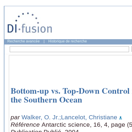
Recherche avancée
|
Historique de recherche
Bottom-up vs. Top-Down Control 
the Southern Ocean
par
Walker, O. Jr.
;Lancelot, Christiane
Référence
Antarctic science, 16, 4, page (
Publication
Publié, 2004