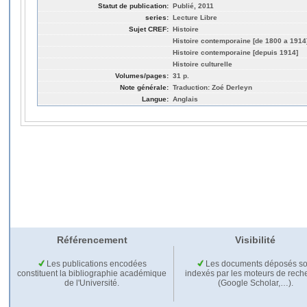
Statut de publication:
Publié, 2011
series:
Lecture Libre
Sujet CREF:
Histoire
Histoire contemporaine [de 1800 a 1914
Histoire contemporaine [depuis 1914]
Histoire culturelle
Volumes/pages:
31 p.
Note générale:
Traduction: Zoé Derleyn
Langue:
Anglais
Référencement
Visibilité
Les publications encodées
Les documents déposés so
constituent la bibliographie académique
indexés par les moteurs de rech
de l'Université.
(Google Scholar,…).