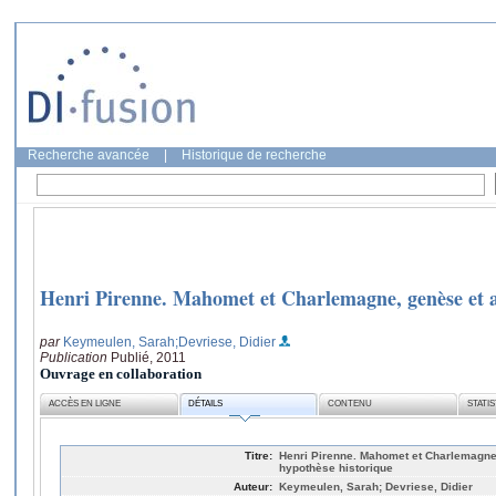
Recherche avancée
|
Historique de recherche
Henri Pirenne. Mahomet et Charlemagne, genèse et a
par
Keymeulen, Sarah
;Devriese, Didier
Publication
Publié, 2011
Ouvrage en collaboration
ACCÈS EN LIGNE
DÉTAILS
CONTENU
STATI
Titre:
Henri Pirenne. Mahomet et Charlemagne
hypothèse historique
Auteur:
Keymeulen, Sarah; Devriese, Didier