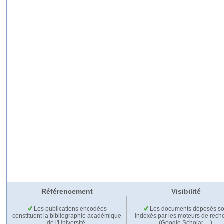
Référencement
Visibilité
Les publications encodées
Les documents déposés so
constituent la bibliographie académique
indexés par les moteurs de rech
de l'Université.
(Google Scholar,…).