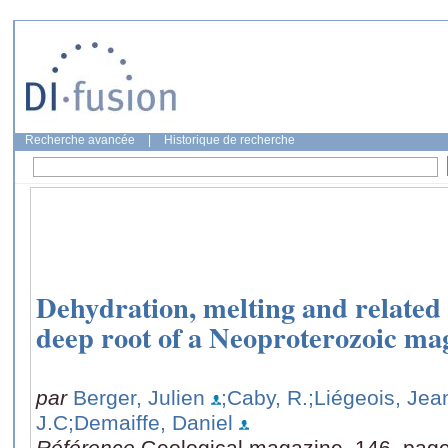
Recherche avancée
|
Historique de recherche
Dehydration, melting and related 
deep root of a Neoproterozoic ma
par
Berger, Julien
;Caby, R.
;Liégeois, Jea
J.C
;Demaiffe, Daniel
Référence
Geological magazine, 146, page