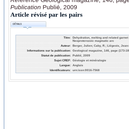
Publication
Publié, 2009
Article révisé par les pairs
DÉTAILS
Titre:
Dehydration, melting and related garnet 
Neoproterozoic magmatic arc
Auteur:
Berger, Julien; Caby, R.; Liégeois, Jean-
Informations sur la publication:
Geological magazine, 146, page (173-18
Statut de publication:
Publié, 2009
Sujet CREF:
Géologie et minéralogie
Langue:
Anglais
Identificateurs:
urn:issn:0016-7568