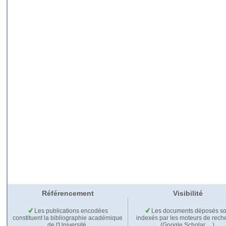
Référencement
Visibilité
Les publications encodées
Les documents déposés so
constituent la bibliographie académique
indexés par les moteurs de rech
de l'Université.
(Google Scholar,…).