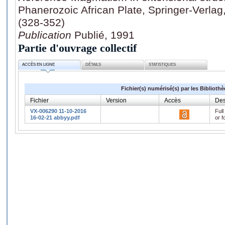
Phanerozoic African Plate, Springer-Verlag
(328-352)
Publication
Publié, 1991
Partie d'ouvrage collectif
ACCÈS EN LIGNE
DÉTAILS
STATISTIQUES
Fichier(s) numérisé(s) par les Biblioth
Fichier
Version
Accès
Des
VX-006290 11-10-2016
Full
16-02-21 abbyy.pdf
or f