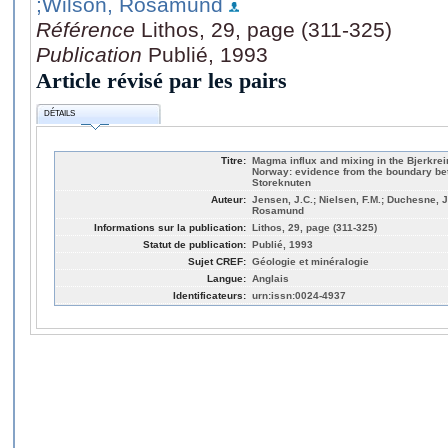
;Wilson, Rosamund
Référence
Lithos, 29, page (311-325)
Publication
Publié, 1993
Article révisé par les pairs
DÉTAILS
Titre:
Magma influx and mixing in the Bjerkrei
Norway: evidence from the boundary be
Storeknuten
Auteur:
Jensen, J.C.; Nielsen, F.M.; Duchesne, J
Rosamund
Informations sur la publication:
Lithos, 29, page (311-325)
Statut de publication:
Publié, 1993
Sujet CREF:
Géologie et minéralogie
Langue:
Anglais
Identificateurs:
urn:issn:0024-4937