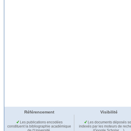
Référencement
Visibilité
Les publications encodées
Les documents déposés so
constituent la bibliographie académique
indexés par les moteurs de rech
de l'Université.
(Google Scholar,…).