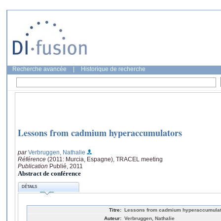
Recherche avancée
|
Historique de recherche
Lessons from cadmium hyperaccumulators
par
Verbruggen, Nathalie
Référence
(2011: Murcia, Espagne), TRACEL meeting
Publication
Publié, 2011
Abstract de conférence
DÉTAILS
Titre:
Lessons from cadmium hyperaccumula
Auteur:
Verbruggen, Nathalie